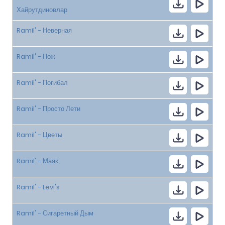
Хайрутдиновлар
Ramil' - Неверная
Ramil' - Нож
Ramil' - Погибал
Ramil' - Просто Лети
Ramil' - Цветы
Ramil' - Маяк
Ramil' - Levi's
Ramil' - Сигаретный Дым