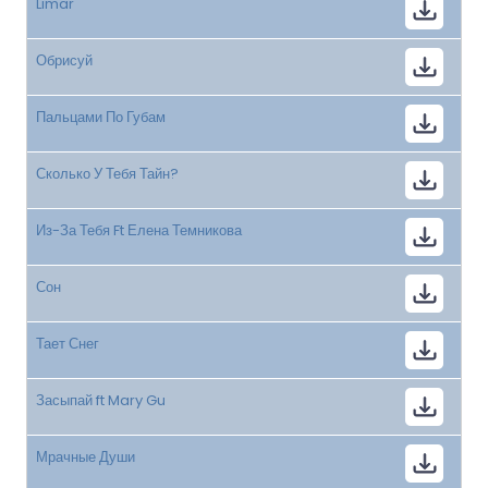
Limar
Обрисуй
Пальцами По Губам
Сколько У Тебя Тайн?
Из-За Тебя Ft Елена Темникова
Сон
Тает Снег
Засыпай ft Mary Gu
Мрачные Души