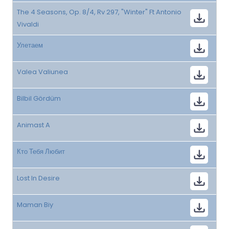
The 4 Seasons, Op. 8/4, Rv 297, "Winter" Ft Antonio
Vivaldi
Улетаем
Valea Valiunea
Bilbil Gördüm
Animast A
Кто Тебя Любит
Lost In Desire
Maman Biy